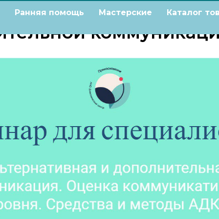
р "Альтернативные ме
Ранняя помощь
Мастерские
Каталог то
ительной коммуникаци