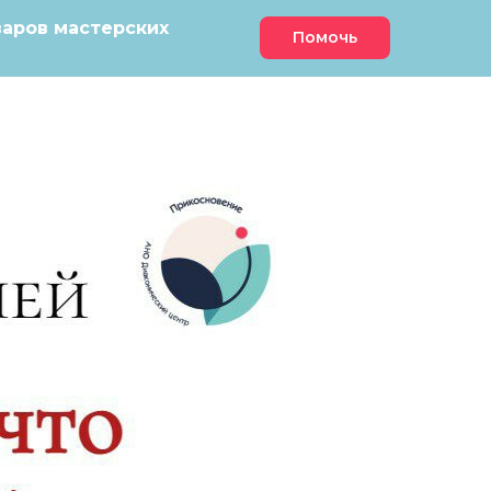
варов мастерских
Помочь