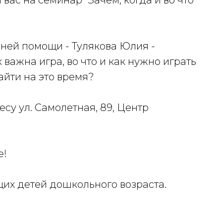
ас на семинар "Зачем, когда и во что
нней помощи - Тулякова Юлия -
важна игра, во что и как нужно играть
найти на это время?
ресу ул. Самолетная, 89, Центр
е!
их детей дошкольного возраста.